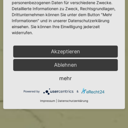
„BEVOR MAN MIT DEM
personenbezogenen Daten für verschiedene Zwecke.
MALEN BEGINNT, MUSS
Detaillierte Informationen zu Zweck, Rechtsgrundlagen,
Drittunternehmen können Sie unter dem Button "Mehr
MAN HERZ, HAND UND
Informationen" und in unserer Datenschutzerklärung
einsehen. Sie können Ihre Einwilligung jederzeit
GEDANKEN IN DER
widerrufen.
PINSELSPITZE HABEN“
Akzeptieren
— Chi Po Shi —
Ablehnen
mehr
KONTAKT AUFNEHMEN
Powered by
&
MEHR ÜBER UNS ERFAHREN
Impressum
|
Datenschutzerklärung